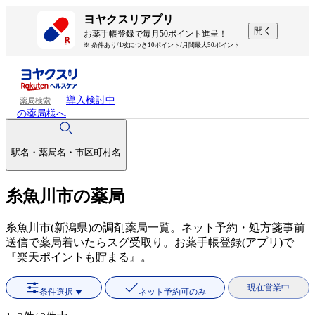
ヨヤクスリアプリ
開く
お薬手帳登録で毎月50ポイント進呈！
※ 条件あり/1枚につき10ポイント/月間最大50ポイント
導入検討中
薬局検索
の薬局様へ
駅名・薬局名・市区町村名
糸魚川市の薬局
糸魚川市(新潟県)の調剤薬局一覧。ネット予約・処方箋事前
送信で薬局着いたらスグ受取り。お薬手帳登録(アプリ)で
『楽天ポイントも貯まる』。
現在営業中
条件選択
ネット予約可のみ