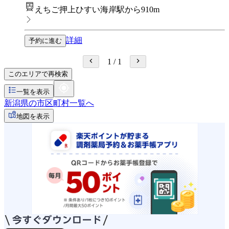
えちご押上ひすい海岸駅から910m
詳細
予約に進む
1
/
1
このエリアで再検索
一覧を表示
新潟県の市区町村一覧へ
地図を表示