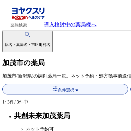
導入検討中
の薬局様へ
薬局検索
駅名・薬局名・市区町村名
加茂市の薬局
加茂市(新潟県)の調剤薬局一覧。ネット予約・処方箋事前送
条件選択
1~3
件/ 3件中
共創未来加茂薬局
ネット予約可