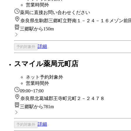
営業時間外
薬局に直接お問い合わせください
奈良県生駒郡三郷町立野南１－２４－１６メゾン前
三郷駅から150m
詳細
予約対象外
スマイル薬局元町店
ネット予約対象外
営業時間外
09:00~17:00
奈良県北葛城郡王寺町元町２－２４７８
三郷駅から781m
詳細
予約対象外