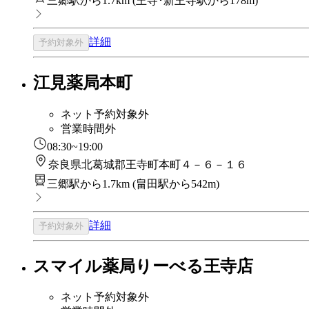
三郷駅から1.7km
(
王寺･新王寺駅から178m
)
詳細
予約対象外
江見薬局本町
ネット予約対象外
営業時間外
08:30~19:00
奈良県北葛城郡王寺町本町４－６－１６
三郷駅から1.7km
(
畠田駅から542m
)
詳細
予約対象外
スマイル薬局りーべる王寺店
ネット予約対象外