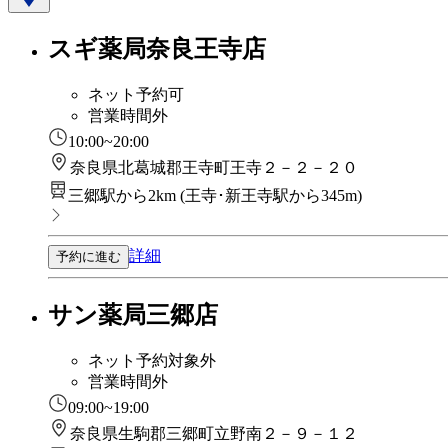
スギ薬局奈良王寺店
ネット予約可
営業時間外
10:00~20:00
奈良県北葛城郡王寺町王寺２－２－２０
三郷駅から2km
(
王寺･新王寺駅から345m
)
詳細
予約に進む
サン薬局三郷店
ネット予約対象外
営業時間外
09:00~19:00
奈良県生駒郡三郷町立野南２－９－１２