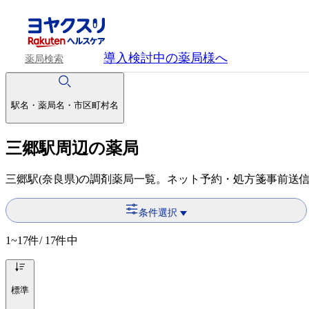
導入検討中
の薬局様へ
薬局検索
駅名・薬局名・市区町村名
三郷駅周辺の薬局
三郷駅(奈良県)の調剤薬局一覧。ネット予約・処方箋事前送
条件選択
1~17
件/ 17件中
標準