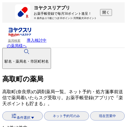
ヨヤクスリアプリ
開く
お薬手帳登録で毎月50ポイント進呈！
※ 条件あり/1枚につき10ポイント/月間最大50ポイント
導入検討中
薬局検索
の薬局様へ
駅名・薬局名・市区町村名
高取町の薬局
高取町(奈良県)の調剤薬局一覧。ネット予約・処方箋事前送
信で薬局着いたらスグ受取り。お薬手帳登録(アプリ)で『楽
天ポイントも貯まる』。
ネット予約可のみ
現在営業中
条件選択