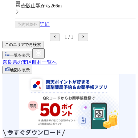
壺阪山駅から266m
詳細
予約対象外
1
/
1
このエリアで再検索
一覧を表示
奈良県の市区町村一覧へ
地図を表示