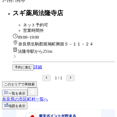
1~1
件/ 1件中
スギ薬局法隆寺店
ネット予約可
営業時間外
09:00~19:00
奈良県生駒郡斑鳩町興留５－１１－２４
法隆寺駅から251m
詳細
予約に進む
1
/
1
このエリアで再検索
一覧を表示
奈良県の市区町村一覧へ
地図を表示