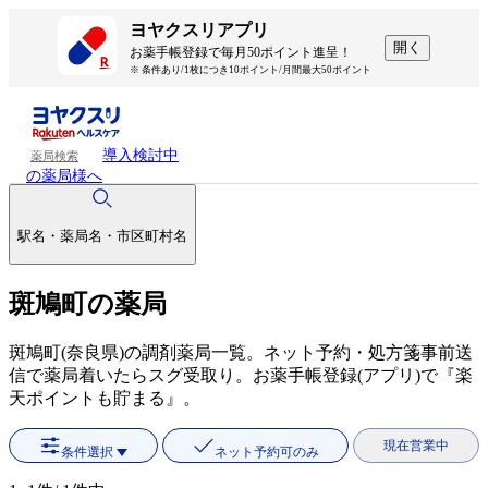
ヨヤクスリアプリ
開く
お薬手帳登録で毎月50ポイント進呈！
※ 条件あり/1枚につき10ポイント/月間最大50ポイント
導入検討中
薬局検索
の薬局様へ
駅名・薬局名・市区町村名
斑鳩町の薬局
斑鳩町(奈良県)の調剤薬局一覧。ネット予約・処方箋事前送
信で薬局着いたらスグ受取り。お薬手帳登録(アプリ)で『楽
天ポイントも貯まる』。
現在営業中
条件選択
ネット予約可のみ