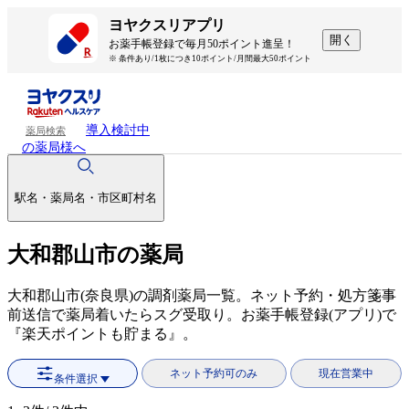
ヨヤクスリアプリ
開く
お薬手帳登録で毎月50ポイント進呈！
※ 条件あり/1枚につき10ポイント/月間最大50ポイント
導入検討中
薬局検索
の薬局様へ
駅名・薬局名・市区町村名
大和郡山市の薬局
大和郡山市(奈良県)の調剤薬局一覧。ネット予約・処方箋事
前送信で薬局着いたらスグ受取り。お薬手帳登録(アプリ)で
『楽天ポイントも貯まる』。
ネット予約可のみ
現在営業中
条件選択