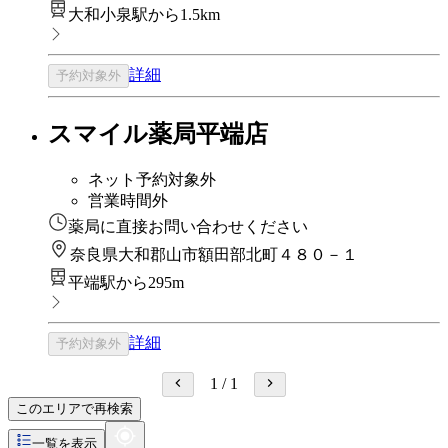
大和小泉駅から1.5km
詳細
予約対象外
スマイル薬局平端店
ネット予約対象外
営業時間外
薬局に直接お問い合わせください
奈良県大和郡山市額田部北町４８０－１
平端駅から295m
詳細
予約対象外
1
/
1
このエリアで再検索
一覧を表示