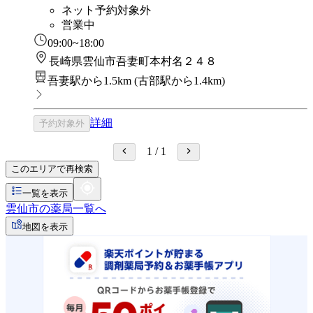
ネット予約対象外
営業中
09:00~18:00
長崎県雲仙市吾妻町本村名２４８
吾妻駅から1.5km
(
古部駅から1.4km
)
詳細
予約対象外
1
/
1
このエリアで再検索
一覧を表示
雲仙市の薬局一覧へ
地図を表示