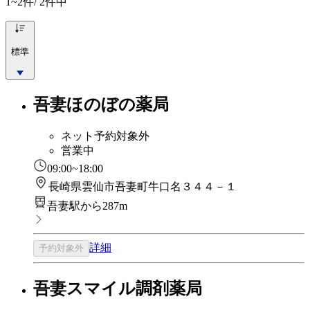
1~2
件/ 2件中
標準
吾妻ほのぼの薬局
ネット予約対象外
営業中
09:00~18:00
長崎県雲仙市吾妻町牛口名３４４－１
吾妻駅から287m
詳細
予約対象外
吾妻スマイル調剤薬局