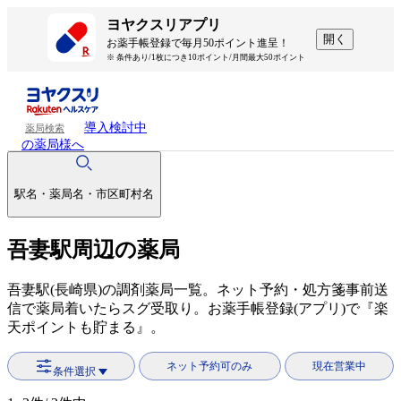
ヨヤクスリアプリ
開く
お薬手帳登録で毎月50ポイント進呈！
※ 条件あり/1枚につき10ポイント/月間最大50ポイント
導入検討中
薬局検索
の薬局様へ
駅名・薬局名・市区町村名
吾妻駅周辺の薬局
吾妻駅(長崎県)の調剤薬局一覧。ネット予約・処方箋事前送
信で薬局着いたらスグ受取り。お薬手帳登録(アプリ)で『楽
天ポイントも貯まる』。
ネット予約可のみ
現在営業中
条件選択