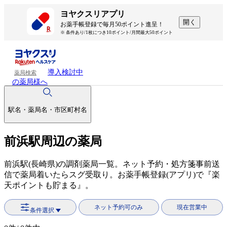
ヨヤクスリアプリ
開く
お薬手帳登録で毎月50ポイント進呈！
※ 条件あり/1枚につき10ポイント/月間最大50ポイント
導入検討中
薬局検索
の薬局様へ
駅名・薬局名・市区町村名
前浜駅周辺の薬局
前浜駅(長崎県)の調剤薬局一覧。ネット予約・処方箋事前送
信で薬局着いたらスグ受取り。お薬手帳登録(アプリ)で『楽
天ポイントも貯まる』。
ネット予約可のみ
現在営業中
条件選択