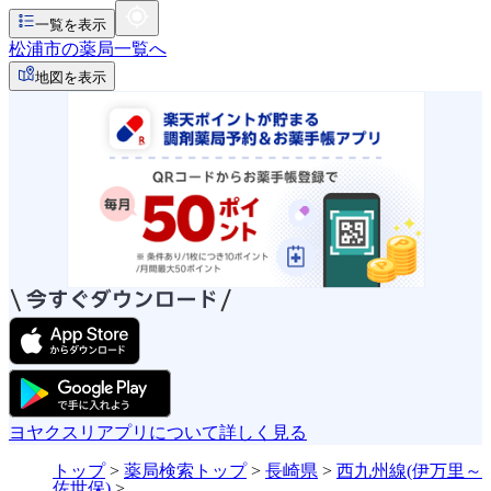
一覧を表示
松浦市の薬局一覧へ
地図を表示
ヨヤクスリアプリについて詳しく見る
トップ
>
薬局検索トップ
>
長崎県
>
西九州線(伊万里～
佐世保)
>