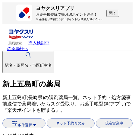
ヨヤクスリアプリ
開く
お薬手帳登録で毎月50ポイント進呈！
※ 条件あり/1枚につき10ポイント/月間最大50ポイント
導入検討中
薬局検索
の薬局様へ
駅名・薬局名・市区町村名
新上五島町の薬局
新上五島町(長崎県)の調剤薬局一覧。ネット予約・処方箋事
前送信で薬局着いたらスグ受取り。お薬手帳登録(アプリ)で
『楽天ポイントも貯まる』。
ネット予約可のみ
現在営業中
条件選択