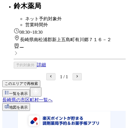
鈴木薬局
ネット予約対象外
営業時間外
08:30~18:30
長崎県南松浦郡新上五島町有川郷７１６－２
ー
詳細
予約対象外
1
/
1
このエリアで再検索
一覧を表示
長崎県の市区町村一覧へ
地図を表示