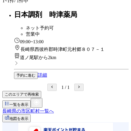
1~1
件/ 1件中
日本調剤 時津薬局
ネット予約可
営業中
09:00~13:00
長崎県西彼杵郡時津町元村郷８０７－１
道ノ尾駅から2km
詳細
予約に進む
1
/
1
このエリアで再検索
一覧を表示
長崎県の市区町村一覧へ
地図を表示