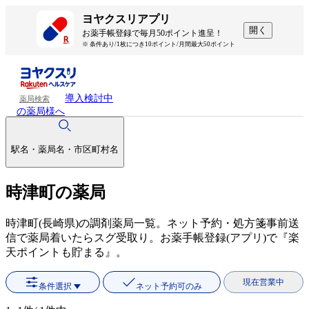
ヨヤクスリアプリ
開く
お薬手帳登録で毎月50ポイント進呈！
※ 条件あり/1枚につき10ポイント/月間最大50ポイント
導入検討中
薬局検索
の薬局様へ
駅名・薬局名・市区町村名
時津町の薬局
時津町(長崎県)の調剤薬局一覧。ネット予約・処方箋事前送
信で薬局着いたらスグ受取り。お薬手帳登録(アプリ)で『楽
天ポイントも貯まる』。
現在営業中
条件選択
ネット予約可のみ