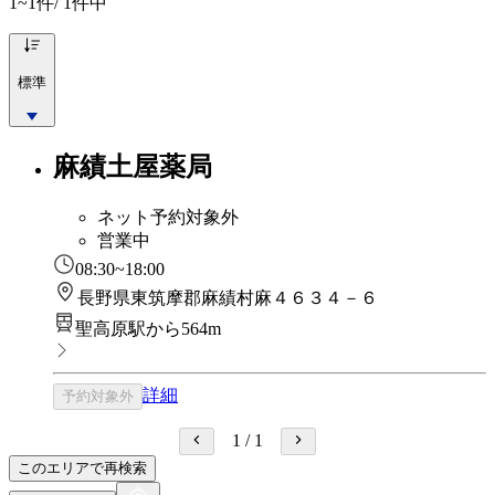
1~1
件/ 1件中
標準
麻績土屋薬局
ネット予約対象外
営業中
08:30~18:00
長野県東筑摩郡麻績村麻４６３４－６
聖高原駅から564m
詳細
予約対象外
1
/
1
このエリアで再検索