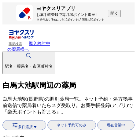
ヨヤクスリアプリ
開く
お薬手帳登録で毎月50ポイント進呈！
※ 条件あり/1枚につき10ポイント/月間最大50ポイント
導入検討中
薬局検索
の薬局様へ
駅名・薬局名・市区町村名
白馬大池駅周辺の薬局
白馬大池駅(長野県)の調剤薬局一覧。ネット予約・処方箋事
前送信で薬局着いたらスグ受取り。お薬手帳登録(アプリ)で
『楽天ポイントも貯まる』。
ネット予約可のみ
現在営業中
条件選択