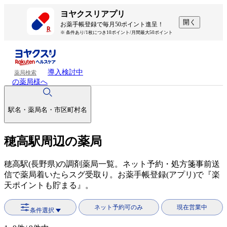
ヨヤクスリアプリ
開く
お薬手帳登録で毎月50ポイント進呈！
※ 条件あり/1枚につき10ポイント/月間最大50ポイント
導入検討中
薬局検索
の薬局様へ
駅名・薬局名・市区町村名
穂高駅周辺の薬局
穂高駅(長野県)の調剤薬局一覧。ネット予約・処方箋事前送
信で薬局着いたらスグ受取り。お薬手帳登録(アプリ)で『楽
天ポイントも貯まる』。
ネット予約可のみ
現在営業中
条件選択