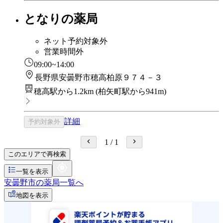
となりの薬局
ネット予約対象外
営業時間外
09:00~14:00
長野県安曇野市穂高柏原９７４－３
穂高駅から1.2km
(
柏矢町駅から941m
)
詳細
予約対象外
1
/
1
このエリアで再検索
一覧を表示
安曇野市の薬局一覧へ
地図を表示