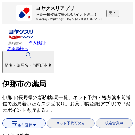
ヨヤクスリアプリ
開く
お薬手帳登録で毎月50ポイント進呈！
※ 条件あり/1枚につき10ポイント/月間最大50ポイント
導入検討中
薬局検索
の薬局様へ
駅名・薬局名・市区町村名
伊那市の薬局
伊那市(長野県)の調剤薬局一覧。ネット予約・処方箋事前送
信で薬局着いたらスグ受取り。お薬手帳登録(アプリ)で『楽
天ポイントも貯まる』。
ネット予約可のみ
現在営業中
条件選択