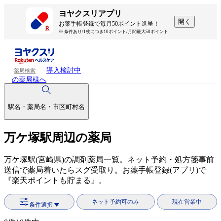
ヨヤクスリアプリ
開く
お薬手帳登録で毎月50ポイント進呈！
※ 条件あり/1枚につき10ポイント/月間最大50ポイント
導入検討中
薬局検索
の薬局様へ
駅名・薬局名・市区町村名
万ケ塚駅周辺の薬局
万ケ塚駅(宮崎県)の調剤薬局一覧。ネット予約・処方箋事前
送信で薬局着いたらスグ受取り。お薬手帳登録(アプリ)で
『楽天ポイントも貯まる』。
ネット予約可のみ
現在営業中
条件選択