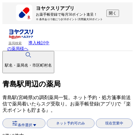
ヨヤクスリアプリ
開く
お薬手帳登録で毎月50ポイント進呈！
※ 条件あり/1枚につき10ポイント/月間最大50ポイント
導入検討中
薬局検索
の薬局様へ
駅名・薬局名・市区町村名
青島駅周辺の薬局
青島駅(宮崎県)の調剤薬局一覧。ネット予約・処方箋事前送
信で薬局着いたらスグ受取り。お薬手帳登録(アプリ)で『楽
天ポイントも貯まる』。
ネット予約可のみ
現在営業中
条件選択