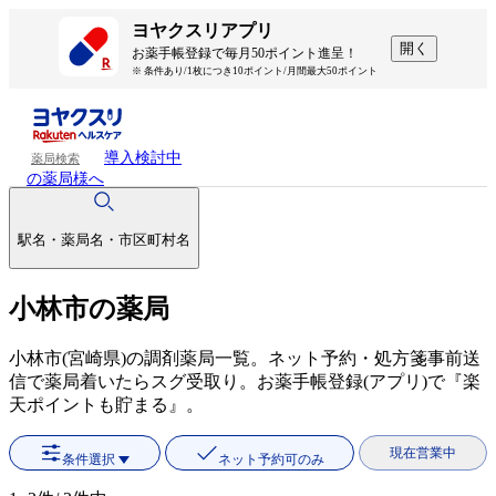
ヨヤクスリアプリ
開く
お薬手帳登録で毎月50ポイント進呈！
※ 条件あり/1枚につき10ポイント/月間最大50ポイント
導入検討中
薬局検索
の薬局様へ
駅名・薬局名・市区町村名
小林市の薬局
小林市(宮崎県)の調剤薬局一覧。ネット予約・処方箋事前送
信で薬局着いたらスグ受取り。お薬手帳登録(アプリ)で『楽
天ポイントも貯まる』。
現在営業中
条件選択
ネット予約可のみ