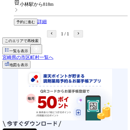
小林駅から818m
詳細
予約に進む
1
/
1
このエリアで再検索
一覧を表示
宮崎県の市区町村一覧へ
地図を表示