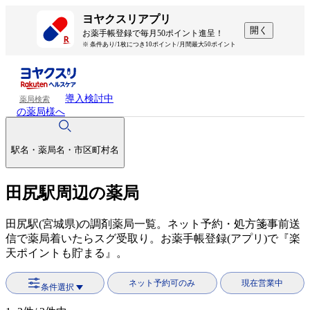
ヨヤクスリアプリ
開く
お薬手帳登録で毎月50ポイント進呈！
※ 条件あり/1枚につき10ポイント/月間最大50ポイント
導入検討中
薬局検索
の薬局様へ
駅名・薬局名・市区町村名
田尻駅周辺の薬局
田尻駅(宮城県)の調剤薬局一覧。ネット予約・処方箋事前送
信で薬局着いたらスグ受取り。お薬手帳登録(アプリ)で『楽
天ポイントも貯まる』。
ネット予約可のみ
現在営業中
条件選択