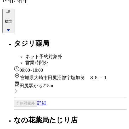
1~3
件/ 3件中
標準
タジリ薬局
ネット予約対象外
営業時間外
09:00~18:00
宮城県大崎市田尻沼部字塩加良 ３６－１
田尻駅から218m
詳細
予約対象外
なの花薬局たじり店