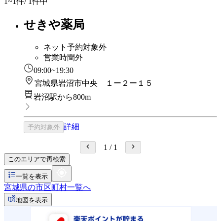
1~1
件/ 1件中
せきや薬局
ネット予約対象外
営業時間外
09:00~19:30
宮城県岩沼市中央 １ー２ー１５
岩沼駅から800m
詳細
予約対象外
1
/
1
このエリアで再検索
一覧を表示
宮城県の市区町村一覧へ
地図を表示