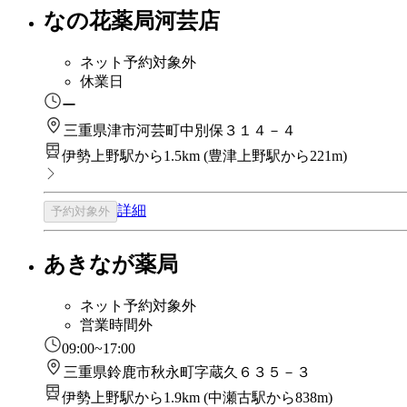
なの花薬局河芸店
ネット予約対象外
休業日
ー
三重県津市河芸町中別保３１４－４
伊勢上野駅から1.5km
(
豊津上野駅から221m
)
詳細
予約対象外
あきなが薬局
ネット予約対象外
営業時間外
09:00~17:00
三重県鈴鹿市秋永町字蔵久６３５－３
伊勢上野駅から1.9km
(
中瀬古駅から838m
)