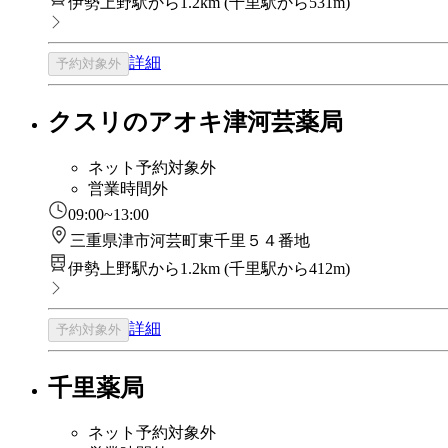
伊勢上野駅から1.2km
(
千里駅から531m
)
詳細
予約対象外
クスリのアオキ津河芸薬局
ネット予約対象外
営業時間外
09:00~13:00
三重県津市河芸町東千里５４番地
伊勢上野駅から1.2km
(
千里駅から412m
)
詳細
予約対象外
千里薬局
ネット予約対象外