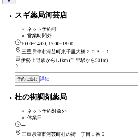
スギ薬局河芸店
ネット予約可
営業時間外
10:00~14:00, 15:00~18:00
三重県津市河芸町東千里大橋２０３－１
伊勢上野駅から1.1km
(
千里駅から501m
)
詳細
予約に進む
杜の街調剤薬局
ネット予約対象外
休業日
ー
三重県津市河芸町杜の街一丁目１番６