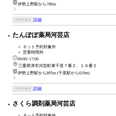
伊勢上野駅から786m
詳細
予約対象外
たんぽぽ薬局河芸店
ネット予約対象外
営業時間外
09:00~17:00
三重県津市河芸町東千里７番２、１６番２
伊勢上野駅から895m
(
千里駅から619m
)
詳細
予約対象外
さくら調剤薬局河芸店
ネット予約対象外