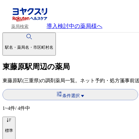
導入検討中
の薬局様へ
薬局検索
駅名・薬局名・市区町村名
東藤原駅周辺の薬局
東藤原駅(三重県)の調剤薬局一覧。ネット予約・処方箋事前
条件選択
1~4
件/ 4件中
標準