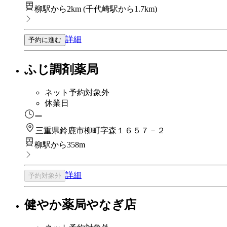
柳駅から2km
(
千代崎駅から1.7km
)
詳細
予約に進む
ふじ調剤薬局
ネット予約対象外
休業日
ー
三重県鈴鹿市柳町字森１６５７－２
柳駅から358m
詳細
予約対象外
健やか薬局やなぎ店