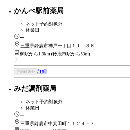
かんべ駅前薬局
ネット予約対象外
休業日
ー
三重県鈴鹿市神戸一丁目１１－３６
柳駅から1.9km
(
鈴鹿市駅から53m
)
詳細
予約対象外
みだ調剤薬局
ネット予約対象外
休業日
ー
三重県鈴鹿市中箕田町１１２４－７