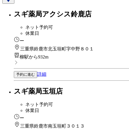
スギ薬局アクシス鈴鹿店
ネット予約可
休業日
ー
三重県鈴鹿市北玉垣町字中野８０１
柳駅から932m
詳細
予約に進む
スギ薬局玉垣店
ネット予約可
休業日
ー
三重県鈴鹿市南玉垣町３０１３