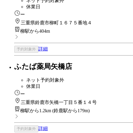
ネット予約対象外
休業日
ー
三重県鈴鹿市柳町１６７５番地４
柳駅から404m
詳細
予約対象外
ふたば薬局矢橋店
ネット予約対象外
休業日
ー
三重県鈴鹿市矢橋一丁目５番１４号
柳駅から1.2km
(
鈴鹿駅から179m
)
詳細
予約対象外