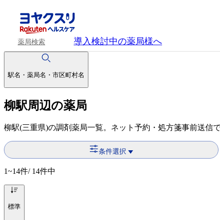
導入検討中
の薬局様へ
薬局検索
駅名・薬局名・市区町村名
柳駅周辺の薬局
柳駅(三重県)の調剤薬局一覧。ネット予約・処方箋事前送信
条件選択
1~14
件/ 14件中
標準