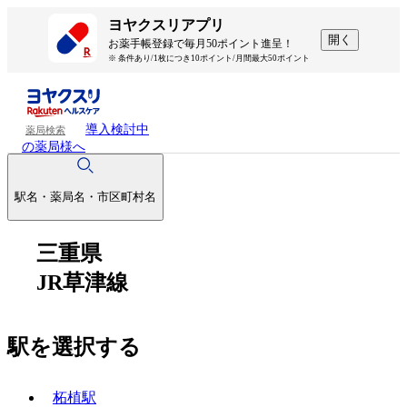
ヨヤクスリアプリ
開く
お薬手帳登録で毎月50ポイント進呈！
※ 条件あり/1枚につき10ポイント/月間最大50ポイント
導入検討中
薬局検索
の薬局様へ
駅名・薬局名・市区町村名
三重県
JR草津線
駅を選択する
柘植駅