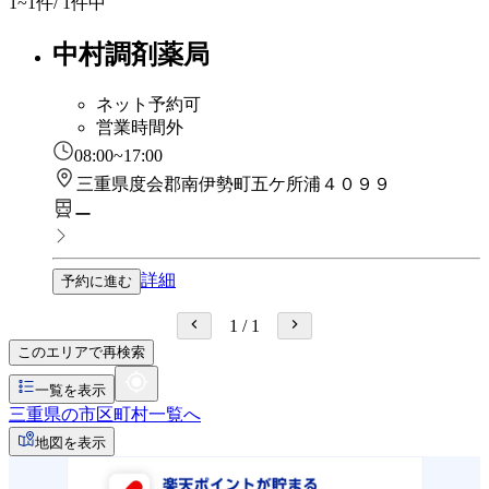
1~1
件/ 1件中
中村調剤薬局
ネット予約可
営業時間外
08:00~17:00
三重県度会郡南伊勢町五ケ所浦４０９９
ー
詳細
予約に進む
1
/
1
このエリアで再検索
一覧を表示
三重県の市区町村一覧へ
地図を表示