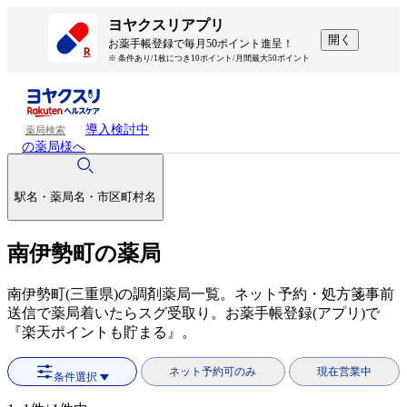
ヨヤクスリアプリ
開く
お薬手帳登録で毎月50ポイント進呈！
※ 条件あり/1枚につき10ポイント/月間最大50ポイント
導入検討中
薬局検索
の薬局様へ
駅名・薬局名・市区町村名
南伊勢町の薬局
南伊勢町(三重県)の調剤薬局一覧。ネット予約・処方箋事前
送信で薬局着いたらスグ受取り。お薬手帳登録(アプリ)で
『楽天ポイントも貯まる』。
ネット予約可のみ
現在営業中
条件選択