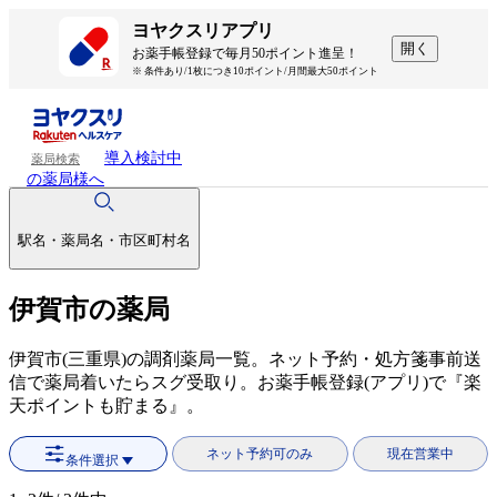
ヨヤクスリアプリ
開く
お薬手帳登録で毎月50ポイント進呈！
※ 条件あり/1枚につき10ポイント/月間最大50ポイント
導入検討中
薬局検索
の薬局様へ
駅名・薬局名・市区町村名
伊賀市の薬局
伊賀市(三重県)の調剤薬局一覧。ネット予約・処方箋事前送
信で薬局着いたらスグ受取り。お薬手帳登録(アプリ)で『楽
天ポイントも貯まる』。
ネット予約可のみ
現在営業中
条件選択