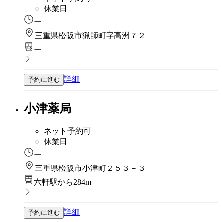
休業日
ー
三重県松阪市猟師町字高洲７２
ー
詳細
予約に進む
小津薬局
ネット予約可
休業日
ー
三重県松阪市小津町２５３－３
六軒駅から284m
詳細
予約に進む