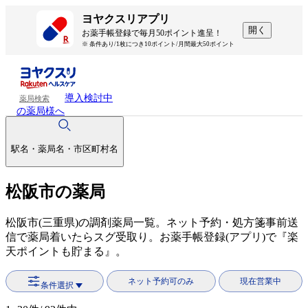
ヨヤクスリアプリ
開く
お薬手帳登録で毎月50ポイント進呈！
※ 条件あり/1枚につき10ポイント/月間最大50ポイント
導入検討中
薬局検索
の薬局様へ
駅名・薬局名・市区町村名
松阪市の薬局
松阪市(三重県)の調剤薬局一覧。ネット予約・処方箋事前送
信で薬局着いたらスグ受取り。お薬手帳登録(アプリ)で『楽
天ポイントも貯まる』。
ネット予約可のみ
現在営業中
条件選択