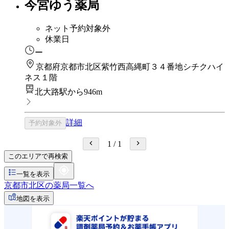
今宮ゆう薬局
ネット予約対象外
休業日
ー
京都府京都市北区紫竹西高縄町３４番地シチクハイ
ネス１階
北大路駅から946m
詳細
予約対象外
1
/
1
このエリアで再検索
一覧を表示
京都市北区の薬局一覧へ
地図を表示