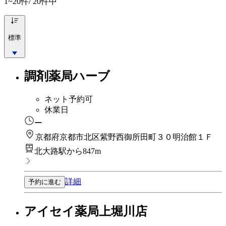
1~20
件/ 20件中
標準
調剤薬局ハーブ
ネット予約可
休業日
ー
京都府京都市北区紫野西御所田町３０明治館１Ｆ
北大路駅から847m
詳細
予約に進む
アイセイ薬局上堀川店