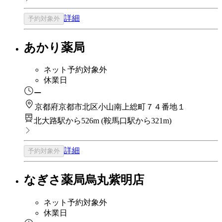
詳細
予約対象外
あかり薬局
ネット予約対象外
休業日
ー
京都府京都市北区小山南上総町７４番地１
北大路駅から526m
(
鞍馬口駅から321m
)
詳細
予約対象外
なぎさ薬局烏丸紫明店
ネット予約対象外
休業日