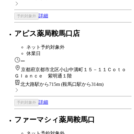
詳細
予約対象外
アピス薬局鞍馬口店
ネット予約対象外
休業日
ー
京都府京都市北区小山中溝町１５－１１Ｃｏｔｏ
Ｇｌａｎｃｅ 紫明通１階
北大路駅から715m
(
鞍馬口駅から314m
)
詳細
予約対象外
ファーマシィ薬局鞍馬口
ネット予約対象外