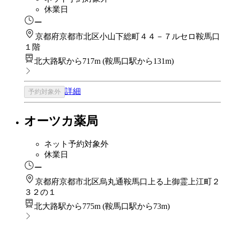
休業日
ー
京都府京都市北区小山下総町４４－７ルセロ鞍馬口
１階
北大路駅から717m
(
鞍馬口駅から131m
)
詳細
予約対象外
オーツカ薬局
ネット予約対象外
休業日
ー
京都府京都市北区烏丸通鞍馬口上る上御霊上江町２
３２の１
北大路駅から775m
(
鞍馬口駅から73m
)