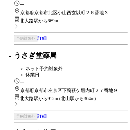
ー
京都府京都市北区小山西玄以町２６番地３
北大路駅から869m
詳細
予約対象外
うさぎ堂薬局
ネット予約対象外
休業日
ー
京都府京都市左京区下鴨萩ケ垣内町２７番地９
北大路駅から912m
(
北山駅から304m
)
詳細
予約対象外