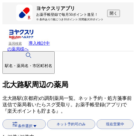
ヨヤクスリアプリ
開く
お薬手帳登録で毎月50ポイント進呈！
※ 条件あり/1枚につき10ポイント/月間最大50ポイント
導入検討中
薬局検索
の薬局様へ
駅名・薬局名・市区町村名
北大路駅周辺の薬局
北大路駅(京都府)の調剤薬局一覧。ネット予約・処方箋事前
送信で薬局着いたらスグ受取り。お薬手帳登録(アプリ)で
『楽天ポイントも貯まる』。
ネット予約可のみ
現在営業中
条件選択