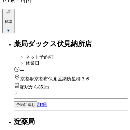
1~10
件/ 10件中
標準
薬局ダックス伏見納所店
ネット予約可
休業日
ー
京都府京都市伏見区納所星柳３６
淀駅から851m
詳細
予約に進む
淀薬局