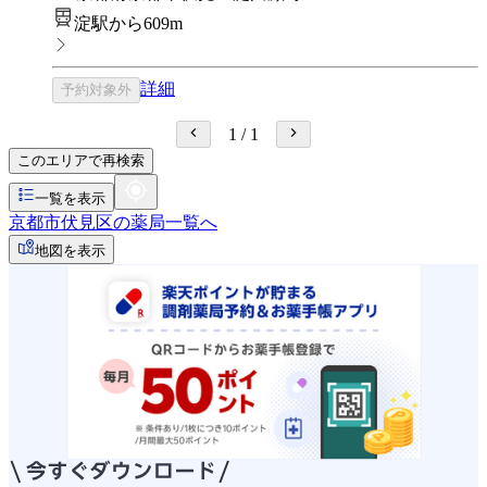
淀駅から609m
詳細
予約対象外
1
/
1
このエリアで再検索
一覧を表示
京都市伏見区の薬局一覧へ
地図を表示