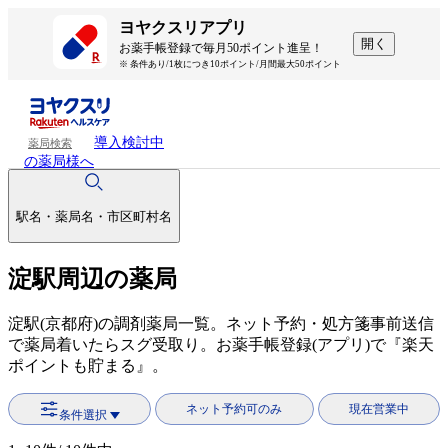
ヨヤクスリアプリ
開く
お薬手帳登録で毎月50ポイント進呈！
※ 条件あり/1枚につき10ポイント/月間最大50ポイント
導入検討中
薬局検索
の薬局様へ
駅名・薬局名・市区町村名
淀駅周辺の薬局
淀駅(京都府)の調剤薬局一覧。ネット予約・処方箋事前送信
で薬局着いたらスグ受取り。お薬手帳登録(アプリ)で『楽天
ポイントも貯まる』。
ネット予約可のみ
現在営業中
条件選択