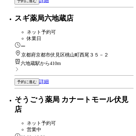
詳細
予約に進む
スギ薬局六地蔵店
ネット予約可
休業日
ー
京都府京都市伏見区桃山町西尾３５－２
六地蔵駅から410m
詳細
予約に進む
そうごう薬局 カナートモール伏見
店
ネット予約可
営業中