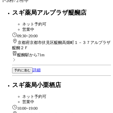
1~20
件/ 27件中
スギ薬局アルプラザ醍醐店
ネット予約可
営業中
09:30~20:00
京都府京都市伏見区醍醐高畑町１－３７アルプラザ
醍醐２Ｆ
醍醐駅から71m
詳細
予約に進む
スギ薬局小栗栖店
ネット予約可
営業中
10:00~19:00