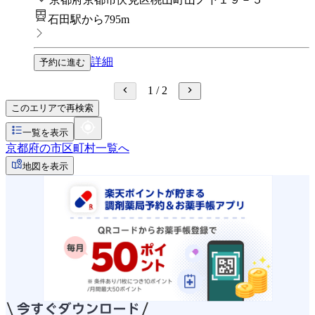
石田駅から795m
詳細
予約に進む
1
/
2
このエリアで再検索
一覧を表示
京都府の市区町村一覧へ
地図を表示