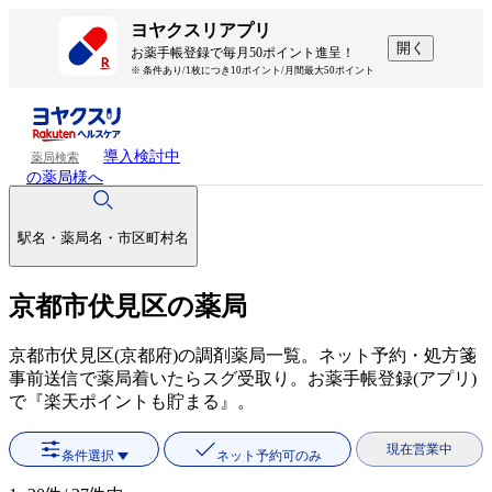
ヨヤクスリアプリ
開く
お薬手帳登録で毎月50ポイント進呈！
※ 条件あり/1枚につき10ポイント/月間最大50ポイント
導入検討中
薬局検索
の薬局様へ
駅名・薬局名・市区町村名
京都市伏見区の薬局
京都市伏見区(京都府)の調剤薬局一覧。ネット予約・処方箋
事前送信で薬局着いたらスグ受取り。お薬手帳登録(アプリ)
で『楽天ポイントも貯まる』。
現在営業中
条件選択
ネット予約可のみ