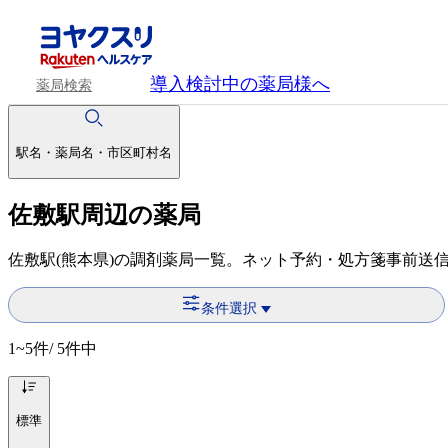
導入検討中
の薬局様へ
薬局検索
駅名・薬局名・市区町村名
佐敷駅周辺の薬局
佐敷駅(熊本県)の調剤薬局一覧。ネット予約・処方箋事前送
条件選択
1~5
件/ 5件中
標準