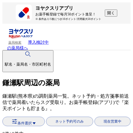
ヨヤクスリアプリ
開く
お薬手帳登録で毎月50ポイント進呈！
※ 条件あり/1枚につき10ポイント/月間最大50ポイント
導入検討中
薬局検索
の薬局様へ
駅名・薬局名・市区町村名
鎌瀬駅周辺の薬局
鎌瀬駅(熊本県)の調剤薬局一覧。ネット予約・処方箋事前送
信で薬局着いたらスグ受取り。お薬手帳登録(アプリ)で『楽
天ポイントも貯まる』。
ネット予約可のみ
現在営業中
条件選択