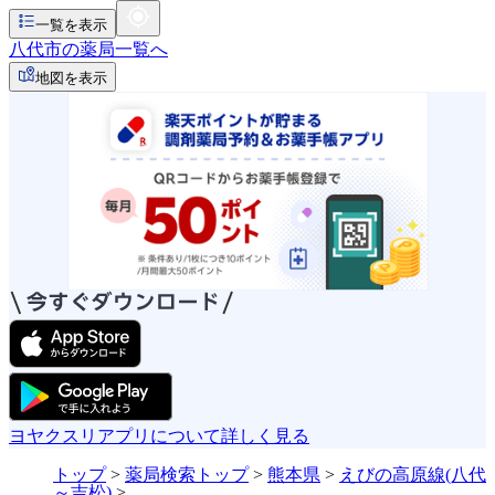
一覧を表示
八代市の薬局一覧へ
地図を表示
ヨヤクスリアプリについて詳しく見る
トップ
>
薬局検索トップ
>
熊本県
>
えびの高原線(八代
～吉松)
>