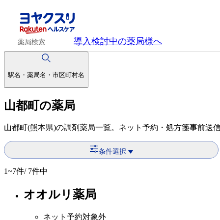
導入検討中
の薬局様へ
薬局検索
駅名・薬局名・市区町村名
山都町の薬局
山都町(熊本県)の調剤薬局一覧。ネット予約・処方箋事前送
条件選択
1~7
件/ 7件中
オオルリ薬局
ネット予約対象外