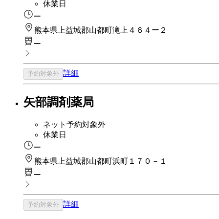
休業日
ー
熊本県上益城郡山都町滝上４６４ー２
ー
詳細
予約対象外
矢部調剤薬局
ネット予約対象外
休業日
ー
熊本県上益城郡山都町浜町１７０－１
ー
詳細
予約対象外