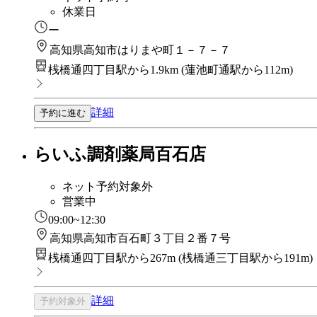
休業日
ー
高知県高知市はりまや町１－７－７
桟橋通四丁目駅から1.9km
(
蓮池町通駅から112m
)
詳細
予約に進む
らいふ調剤薬局百石店
ネット予約対象外
営業中
09:00~12:30
高知県高知市百石町３丁目２番７号
桟橋通四丁目駅から267m
(
桟橋通三丁目駅から191m
)
詳細
予約対象外