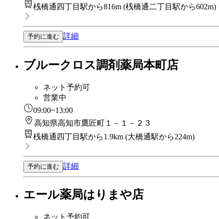
桟橋通四丁目駅から816m
(
桟橋通二丁目駅から602m
)
詳細
予約に進む
ブルークロス調剤薬局本町店
ネット予約可
営業中
09:00~13:00
高知県高知市鷹匠町１－１－２３
桟橋通四丁目駅から1.9km
(
大橋通駅から224m
)
詳細
予約に進む
エール薬局はりまや店
ネット予約可