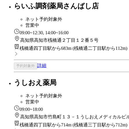
らいふ調剤薬局さんばし店
ネット予約対象外
営業中
09:00~12:30, 14:00~16:00
高知県高知市桟橋通２丁目１２番５号
桟橋通四丁目駅から683m
(
桟橋通二丁目駅から112m
)
詳細
予約対象外
うしおえ薬局
ネット予約対象外
営業中
09:00~18:00
高知県高知市竹島町１３－１うしおえメディカルビ
桟橋通四丁目駅から714m
(
桟橋通三丁目駅から712m
)