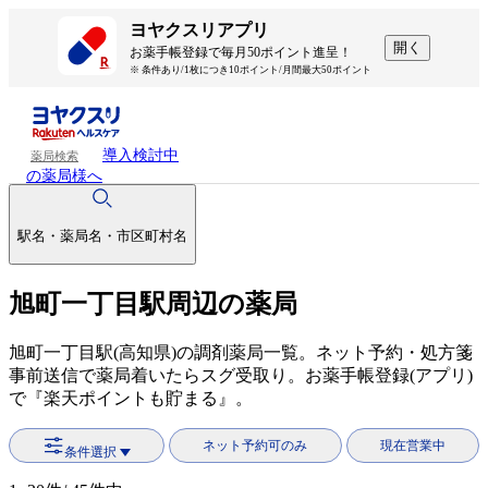
ヨヤクスリアプリ
開く
お薬手帳登録で毎月50ポイント進呈！
※ 条件あり/1枚につき10ポイント/月間最大50ポイント
導入検討中
薬局検索
の薬局様へ
駅名・薬局名・市区町村名
旭町一丁目駅周辺の薬局
旭町一丁目駅(高知県)の調剤薬局一覧。ネット予約・処方箋
事前送信で薬局着いたらスグ受取り。お薬手帳登録(アプリ)
で『楽天ポイントも貯まる』。
ネット予約可のみ
現在営業中
条件選択