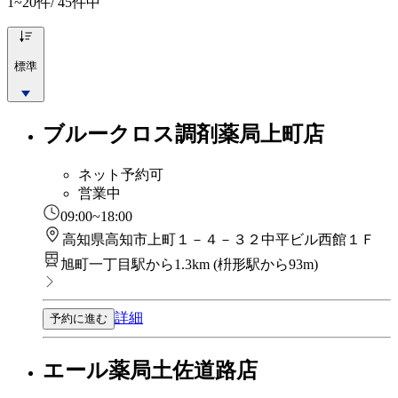
1~20
件/ 45件中
標準
ブルークロス調剤薬局上町店
ネット予約可
営業中
09:00~18:00
高知県高知市上町１－４－３２中平ビル西館１Ｆ
旭町一丁目駅から1.3km
(
枡形駅から93m
)
詳細
予約に進む
エール薬局土佐道路店