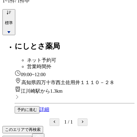
1~1
件/ 1件中
標準
にしとさ薬局
ネット予約可
営業時間外
09:00~12:00
高知県四万十市西土佐用井１１１０－２８
江川崎駅から1.3km
詳細
予約に進む
1
/
1
このエリアで再検索