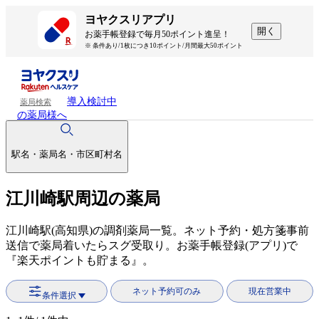
ヨヤクスリアプリ
開く
お薬手帳登録で毎月50ポイント進呈！
※ 条件あり/1枚につき10ポイント/月間最大50ポイント
導入検討中
薬局検索
の薬局様へ
駅名・薬局名・市区町村名
江川崎駅周辺の薬局
江川崎駅(高知県)の調剤薬局一覧。ネット予約・処方箋事前
送信で薬局着いたらスグ受取り。お薬手帳登録(アプリ)で
『楽天ポイントも貯まる』。
ネット予約可のみ
現在営業中
条件選択