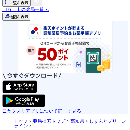
一覧を表示
四万十市の薬局一覧へ
地図を表示
ヨヤクスリアプリについて詳しく見る
トップ
>
薬局検索トップ
>
高知県
>
しまんとグリーン
ライン
>