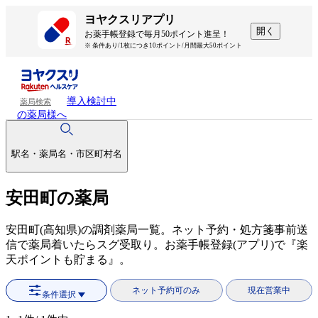
ヨヤクスリアプリ
開く
お薬手帳登録で毎月50ポイント進呈！
※ 条件あり/1枚につき10ポイント/月間最大50ポイント
導入検討中
薬局検索
の薬局様へ
駅名・薬局名・市区町村名
安田町の薬局
安田町(高知県)の調剤薬局一覧。ネット予約・処方箋事前送
信で薬局着いたらスグ受取り。お薬手帳登録(アプリ)で『楽
天ポイントも貯まる』。
ネット予約可のみ
現在営業中
条件選択