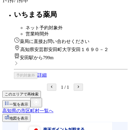
1~1
件/ 1件中
いちまる薬局
ネット予約対象外
営業時間外
薬局に直接お問い合わせください
高知県安芸郡安田町大字安田１６９０－２
安田駅から799m
詳細
予約対象外
1
/
1
このエリアで再検索
一覧を表示
高知県の市区町村一覧へ
地図を表示