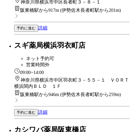
神奈川県横浜市中区長者町３－８－１
阪東橋駅から917m
(
伊勢佐木長者町駅から201m
)
詳細
予約に進む
スギ薬局横浜羽衣町店
ネット予約可
営業時間外
09:00~14:00
神奈川県横浜市中区羽衣町３－５５－１ ＶＯＲＴ
横浜関内ＢＬＤ １Ｆ
阪東橋駅から946m
(
伊勢佐木長者町駅から259m
)
詳細
予約に進む
カシワバ薬局阪東橋店