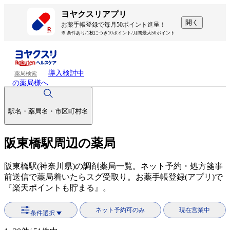
ヨヤクスリアプリ
開く
お薬手帳登録で毎月50ポイント進呈！
※ 条件あり/1枚につき10ポイント/月間最大50ポイント
導入検討中
薬局検索
の薬局様へ
駅名・薬局名・市区町村名
阪東橋駅周辺の薬局
阪東橋駅(神奈川県)の調剤薬局一覧。ネット予約・処方箋事
前送信で薬局着いたらスグ受取り。お薬手帳登録(アプリ)で
『楽天ポイントも貯まる』。
ネット予約可のみ
現在営業中
条件選択