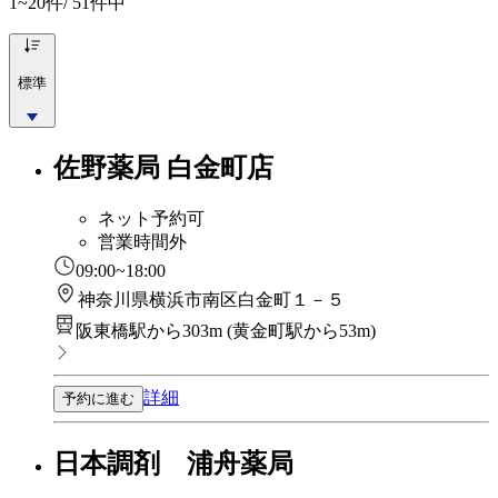
1~20
件/ 51件中
標準
佐野薬局 白金町店
ネット予約可
営業時間外
09:00~18:00
神奈川県横浜市南区白金町１－５
阪東橋駅から303m
(
黄金町駅から53m
)
詳細
予約に進む
日本調剤 浦舟薬局