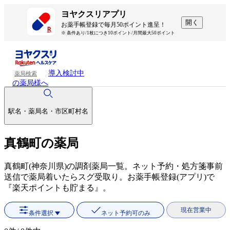
ヨヤクスリアプリ
開く
お薬手帳登録で毎月50ポイント進呈！
※ 条件あり/1枚につき10ポイント/月間最大50ポイント
導入検討中
薬局検索
の薬局様へ
駅名・薬局名・市区町村名
真鶴町の薬局
真鶴町(神奈川県)の調剤薬局一覧。ネット予約・処方箋事前
送信で薬局着いたらスグ受取り。お薬手帳登録(アプリ)で
『楽天ポイントも貯まる』。
現在営業中
条件選択
ネット予約可のみ