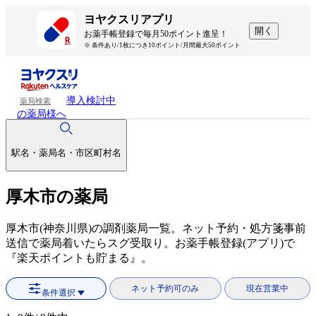
ヨヤクスリアプリ
開く
お薬手帳登録で毎月50ポイント進呈！
※ 条件あり/1枚につき10ポイント/月間最大50ポイント
導入検討中
薬局検索
の薬局様へ
駅名・薬局名・市区町村名
厚木市の薬局
厚木市(神奈川県)の調剤薬局一覧。ネット予約・処方箋事前
送信で薬局着いたらスグ受取り。お薬手帳登録(アプリ)で
『楽天ポイントも貯まる』。
ネット予約可のみ
現在営業中
条件選択