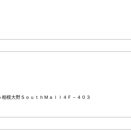
ｏ相模大野ＳｏｕｔｈＭａｌｌ４Ｆ－４０３