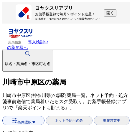
ヨヤクスリアプリ
開く
お薬手帳登録で毎月50ポイント進呈！
※ 条件あり/1枚につき10ポイント/月間最大50ポイント
導入検討中
薬局検索
の薬局様へ
駅名・薬局名・市区町村名
川崎市中原区の薬局
川崎市中原区(神奈川県)の調剤薬局一覧。ネット予約・処方
箋事前送信で薬局着いたらスグ受取り。お薬手帳登録(アプ
リ)で『楽天ポイントも貯まる』。
ネット予約可のみ
現在営業中
条件選択