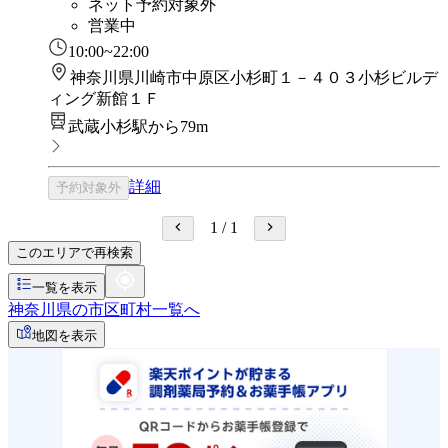
ネット予約対象外
営業中
10:00~22:00
神奈川県川崎市中原区小杉町１－４０３小杉ビルデ
ィング新館１Ｆ
武蔵小杉駅から79m
詳細
予約対象外
1
/
1
このエリアで再検索
一覧を表示
神奈川県の市区町村一覧へ
地図を表示