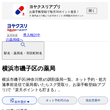
ヨヤクスリアプリ
開く
お薬手帳登録で毎月50ポイント進呈！
※ 条件あり/1枚につき10ポイント/月間最大50ポイント
導入検討中
薬局検索
の薬局様へ
駅名・薬局名・市区町村名
横浜市磯子区の薬局
横浜市磯子区(神奈川県)の調剤薬局一覧。ネット予約・処方
箋事前送信で薬局着いたらスグ受取り。お薬手帳登録(アプ
リ)で『楽天ポイントも貯まる』。
ネット予約可のみ
現在営業中
条件選択