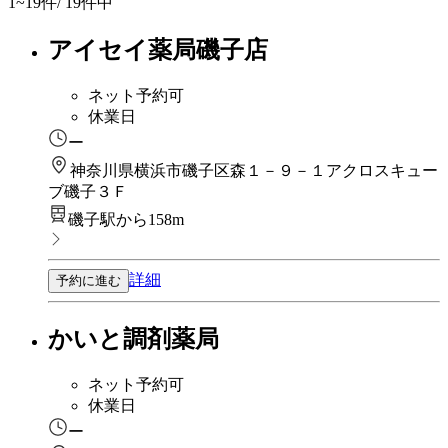
1~19
件/ 19件中
アイセイ薬局磯子店
ネット予約可
休業日
ー
神奈川県横浜市磯子区森１－９－１アクロスキュー
ブ磯子３Ｆ
磯子駅から158m
詳細
予約に進む
かいと調剤薬局
ネット予約可
休業日
ー