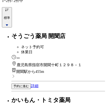
1~2
件/ 2件中
標準
そうごう薬局 開聞店
ネット予約可
休業日
ー
鹿児島県指宿市開聞十町１２９８－１
開聞駅から455m
詳細
予約に進む
かいもん・トミタ薬局