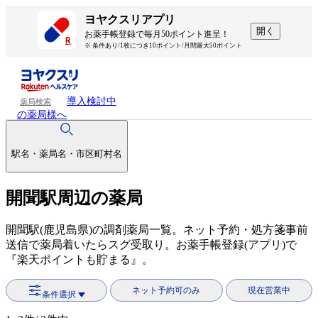
ヨヤクスリアプリ
開く
お薬手帳登録で毎月50ポイント進呈！
※ 条件あり/1枚につき10ポイント/月間最大50ポイント
導入検討中
薬局検索
の薬局様へ
駅名・薬局名・市区町村名
開聞駅周辺の薬局
開聞駅(鹿児島県)の調剤薬局一覧。ネット予約・処方箋事前
送信で薬局着いたらスグ受取り。お薬手帳登録(アプリ)で
『楽天ポイントも貯まる』。
ネット予約可のみ
現在営業中
条件選択