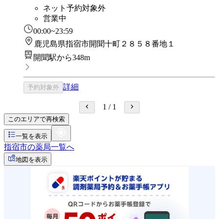
ネット予約対象外
営業中
00:00~23:59
鹿児島県指宿市開聞十町２８５８番地１
開聞駅から348m
詳細
予約対象外
1
/
1
このエリアで再検索
一覧を表示
指宿市の薬局一覧へ
地図を表示