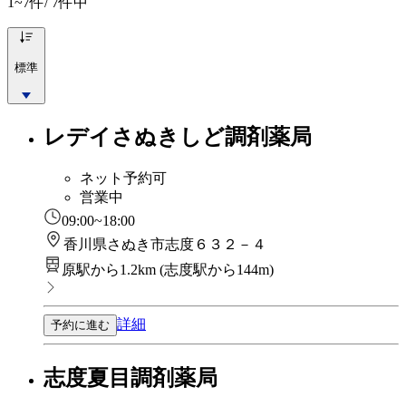
1~7
件/ 7件中
標準
レデイさぬきしど調剤薬局
ネット予約可
営業中
09:00~18:00
香川県さぬき市志度６３２－４
原駅から1.2km
(
志度駅から144m
)
詳細
予約に進む
志度夏目調剤薬局