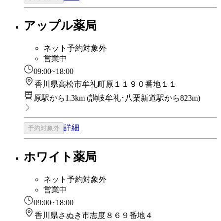
アップル薬局
ネット予約対象外
営業中
09:00~18:00
香川県高松市牟礼町原１１９０番地１１
原駅から1.3km
(
讃岐牟礼･八栗新道駅から823m
)
詳細
予約対象外
ホワイト薬局
ネット予約対象外
営業中
09:00~18:00
香川県さぬき市志度８６９番地４