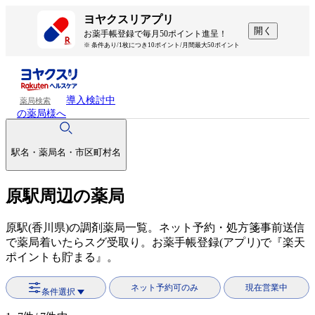
ヨヤクスリアプリ
開く
お薬手帳登録で毎月50ポイント進呈！
※ 条件あり/1枚につき10ポイント/月間最大50ポイント
導入検討中
薬局検索
の薬局様へ
駅名・薬局名・市区町村名
原駅周辺の薬局
原駅(香川県)の調剤薬局一覧。ネット予約・処方箋事前送信
で薬局着いたらスグ受取り。お薬手帳登録(アプリ)で『楽天
ポイントも貯まる』。
ネット予約可のみ
現在営業中
条件選択