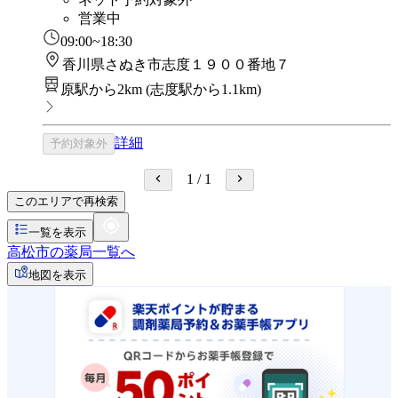
営業中
09:00~18:30
香川県さぬき市志度１９００番地７
原駅から2km
(
志度駅から1.1km
)
詳細
予約対象外
1
/
1
このエリアで再検索
一覧を表示
高松市の薬局一覧へ
地図を表示