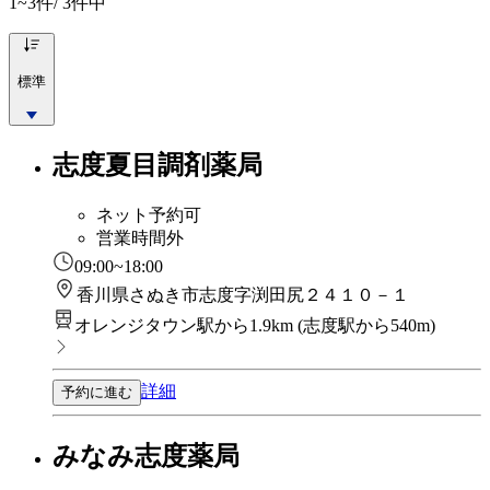
1~3
件/ 3件中
標準
志度夏目調剤薬局
ネット予約可
営業時間外
09:00~18:00
香川県さぬき市志度字渕田尻２４１０－１
オレンジタウン駅から1.9km
(
志度駅から540m
)
詳細
予約に進む
みなみ志度薬局