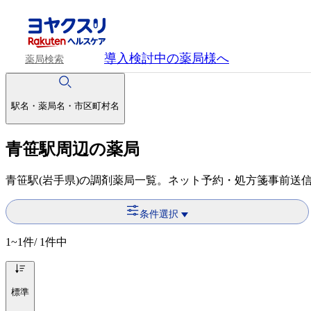
導入検討中
の薬局様へ
薬局検索
駅名・薬局名・市区町村名
青笹駅周辺の薬局
青笹駅(岩手県)の調剤薬局一覧。ネット予約・処方箋事前送
条件選択
1~1
件/ 1件中
標準