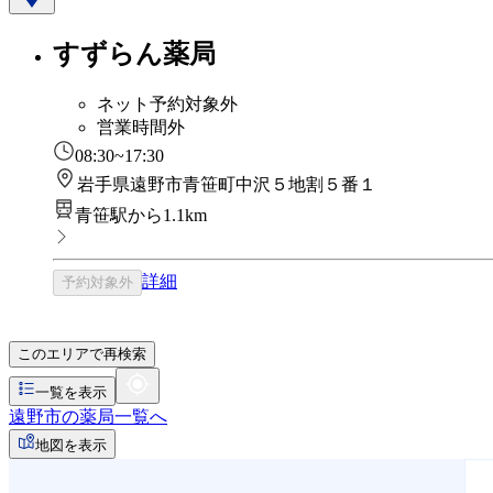
すずらん薬局
ネット予約対象外
営業時間外
08:30~17:30
岩手県遠野市青笹町中沢５地割５番１
青笹駅から1.1km
詳細
予約対象外
このエリアで再検索
一覧を表示
遠野市の薬局一覧へ
地図を表示