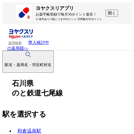
ヨヤクスリアプリ
開く
お薬手帳登録で毎月50ポイント進呈！
※ 条件あり/1枚につき10ポイント/月間最大50ポイント
導入検討中
薬局検索
の薬局様へ
駅名・薬局名・市区町村名
石川県
のと鉄道七尾線
駅を選択する
和倉温泉駅