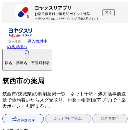
ヨヤクスリアプリ
開く
お薬手帳登録で毎月50ポイント進呈！
※ 条件あり/1枚につき10ポイント/月間最大50ポイント
導入検討中
薬局検索
の薬局様へ
駅名・薬局名・市区町村名
筑西市の薬局
筑西市(茨城県)の調剤薬局一覧。ネット予約・処方箋事前送
信で薬局着いたらスグ受取り。お薬手帳登録(アプリ)で『楽
天ポイントも貯まる』。
ネット予約可のみ
現在営業中
条件選択