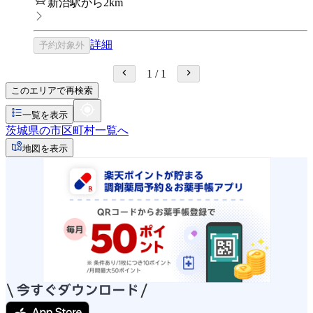
新治駅から2km
詳細
予約対象外
1
/
1
このエリアで再検索
一覧を表示
茨城県の市区町村一覧へ
地図を表示