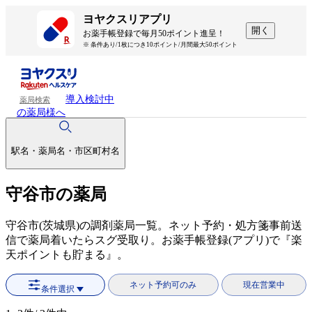
ヨヤクスリアプリ
開く
お薬手帳登録で毎月50ポイント進呈！
※ 条件あり/1枚につき10ポイント/月間最大50ポイント
導入検討中
薬局検索
の薬局様へ
駅名・薬局名・市区町村名
守谷市の薬局
守谷市(茨城県)の調剤薬局一覧。ネット予約・処方箋事前送
信で薬局着いたらスグ受取り。お薬手帳登録(アプリ)で『楽
天ポイントも貯まる』。
ネット予約可のみ
現在営業中
条件選択