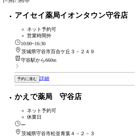
1~3
件/ 3件中
アイセイ薬局イオンタウン守谷店
ネット予約可
営業時間外
10:00~16:30
茨城県守谷市百合ケ丘３－２４９
守谷駅から660m
詳細
予約に進む
かえで薬局 守谷店
ネット予約可
休業日
ー
茨城県守谷市松並青葉４－２－３