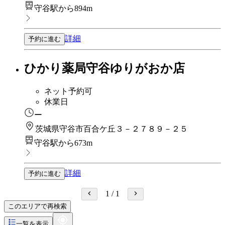
守谷駅から894m
詳細
予約に進む
ひかり薬局守谷ゆりがおか店
ネット予約可
休業日
ー
茨城県守谷市百合ケ丘３－２７８９－２５
守谷駅から673m
詳細
予約に進む
1
/
1
このエリアで再検索
一覧を表示