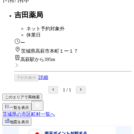
1~1
件/ 1件中
吉田薬局
ネット予約対象外
休業日
ー
茨城県高萩市本町１ー１７
高萩駅から395m
詳細
予約対象外
1
/
1
このエリアで再検索
一覧を表示
茨城県の市区町村一覧へ
地図を表示