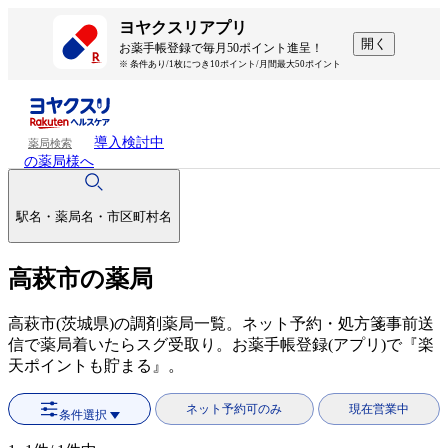
ヨヤクスリアプリ
開く
お薬手帳登録で毎月50ポイント進呈！
※ 条件あり/1枚につき10ポイント/月間最大50ポイント
導入検討中
薬局検索
の薬局様へ
駅名・薬局名・市区町村名
高萩市の薬局
高萩市(茨城県)の調剤薬局一覧。ネット予約・処方箋事前送
信で薬局着いたらスグ受取り。お薬手帳登録(アプリ)で『楽
天ポイントも貯まる』。
ネット予約可のみ
現在営業中
条件選択